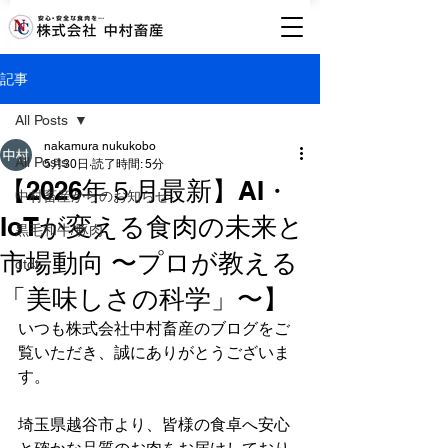
記事
All Posts
nakamura nukukobo
All Posts
5月30日
読了時間: 5分
【2026年５月最新】AI・
中村畜産からのお知らせ
IoTが変える食肉の未来と
黒毛和牛/豚肉
市場動向 〜プロが教える
dtdt
「美味しさの科学」〜】
いつも株式会社中村畜産のブログをご
覧いただき、誠にありがとうございま
す。
埼玉県越谷市より、皆様の食卓へ安心