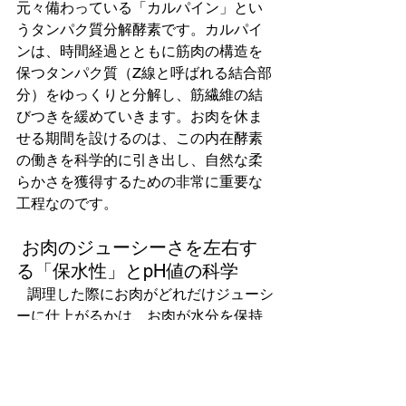
元々備わっている「カルパイン」とい
うタンパク質分解酵素です。カルパイ
ンは、時間経過とともに筋肉の構造を
保つタンパク質（Z線と呼ばれる結合部
分）をゆっくりと分解し、筋繊維の結
びつきを緩めていきます。お肉を休ま
せる期間を設けるのは、この内在酵素
の働きを科学的に引き出し、自然な柔
らかさを獲得するための非常に重要な
工程なのです。
 お肉のジューシーさを左右す
る「保水性」とpH値の科学
   調理した際にお肉がどれだけジューシ
ーに仕上がるかは、お肉が水分を保持
する能力（保水性）に直結していま
す。そして、この保水性をコントロー
ルしているのが「pH値」です。お肉の
pH値は死後、乳酸の蓄積によって徐々