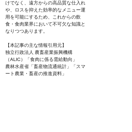
けでなく、遠方からの高品質な仕入れ
や、ロスを抑えた効率的なメニュー運
用を可能にするため、これからの飲
食・食肉業界において不可欠な知識と
なりつつあります。
【本記事の主な情報引用元】
独立行政法人 農畜産業振興機構
（ALIC）「食肉に係る需給動向」
農林水産省「畜産物流通統計」「スマ
ート農業・畜産の推進資料」
日本食品科学工学会誌（食品の冷凍・
解凍技術に関する研究論文等）
【❹結びのご挨拶】
株式会社中村畜産は、生産者の皆様が
こだわり抜いて育てられた大切な命を
お預かりし、最高の状態でお客様のも