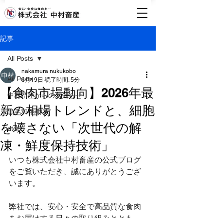
記事
All Posts
nakamura nukukobo
All Posts
6月19日
読了時間: 5分
【食肉市場動向】2026年最
中村畜産からのお知らせ
新の相場トレンドと、細胞
黒毛和牛/豚肉
を壊さない「次世代の解
dtdt
凍・鮮度保持技術」
いつも株式会社中村畜産の公式ブログ
をご覧いただき、誠にありがとうござ
います。
弊社では、安心・安全で高品質な食肉